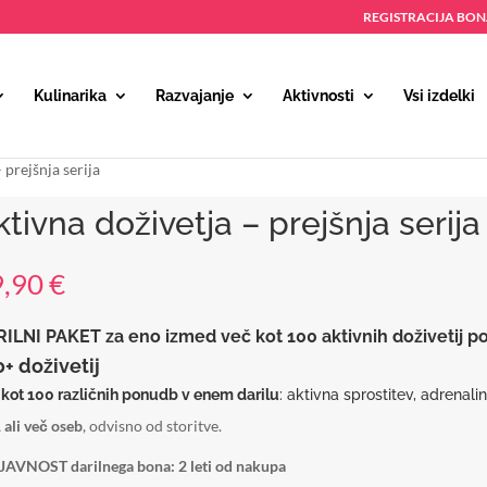
REGISTRACIJA BO
Kulinarika
Razvajanje
Aktivnosti
Vsi izdelki
 prejšnja serija
ktivna doživetja – prejšnja serija
9,90
€
ILNI PAKET za eno izmed več kot 100 aktivnih doživetij po 
+ doživetij
 kot 100 različnih ponudb v enem darilu
: aktivna sprostitev, adrenalin
 ali več oseb
, odvisno od storitve.
JAVNOST darilnega bona: 2 leti od nakupa