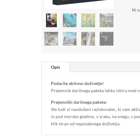
Ni n
Opis
Podarite aktivno doživetje!
Prejemnik darilnega paketa lahko izbira med ve
Prejemniki darilnega paketa:
Ste tudi vi navdušeni raziskovalec, ki vam akti
in pod morsko gladino, v zraku, na snegu, v podz
klik stran od nepozabnega doživetja.