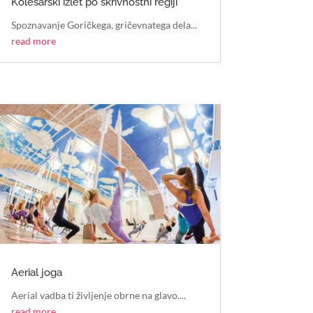
Kolesarski izlet po skrivnostni regiji
Spoznavanje Goričkega, gričevnatega dela...
read more
Aerial joga
Aerial vadba ti življenje obrne na glavo....
read more