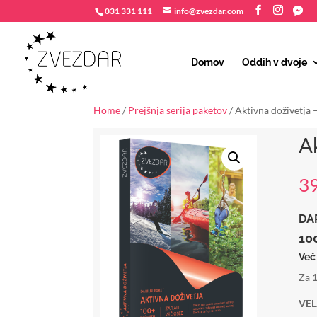
031 331 111
info@zvezdar.com
Domov
Oddih v dvoje
Home
/
Prejšnja serija paketov
/ Aktivna doživetja –
A
3
DAR
100
Več
Za
1
VEL