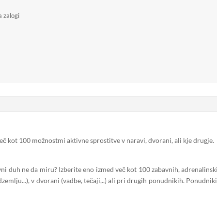
a zalogi
č kot 100 možnostmi aktivne sprostitve v naravi, dvorani, ali kje drugje.
vni duh ne da miru? Izberite eno izmed več kot 100 zabavnih, adrenalinski
emlju...), v dvorani (vadbe, tečaji,..) ali pri drugih ponudnikih. Ponudniki 