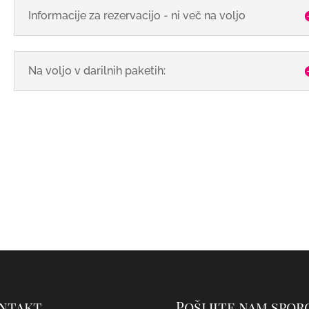
Informacije za rezervacijo - ni več na voljo
Na voljo v darilnih paketih:
ntakt
Pošljite nam spor