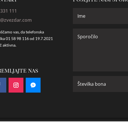
 331 111
o@zvezdar.com
ščamo vas, da telefonska
ilka
01 58 98 116 od 19.7.2021
č aktivna.
remljajte nas