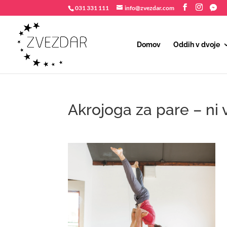
031 331 111
info@zvezdar.com
Domov
Oddih v dvoje
Akrojoga za pare – ni 