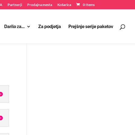
NA
Partnerji
Prodajna mesta
Košarica
0 Items
Darilo za….
Za podjetja
Prejšnje serije paketov