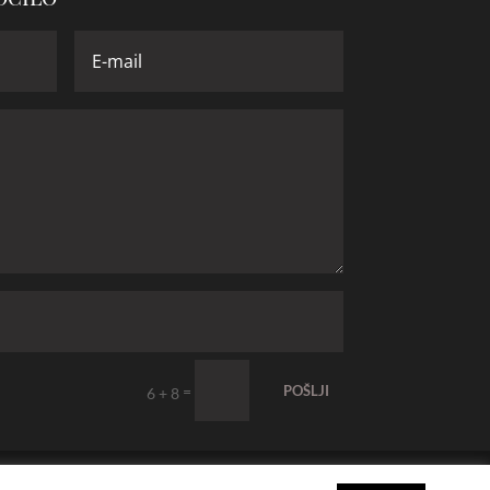
=
POŠLJI
6 + 8