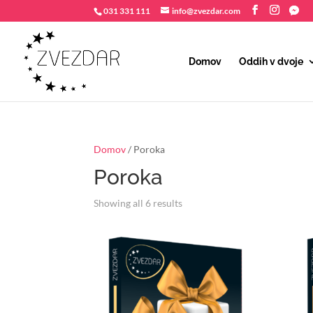
031 331 111
info@zvezdar.com
Domov
Oddih v dvoje
Domov
/ Poroka
Poroka
Sorted
Showing all 6 results
by
popularity