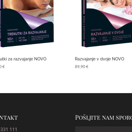
utki za razvajanje NOVO
Razvajanje v dvoje NOVO
90
€
89,90
€
ntakt
Pošljite nam spor
 331 111