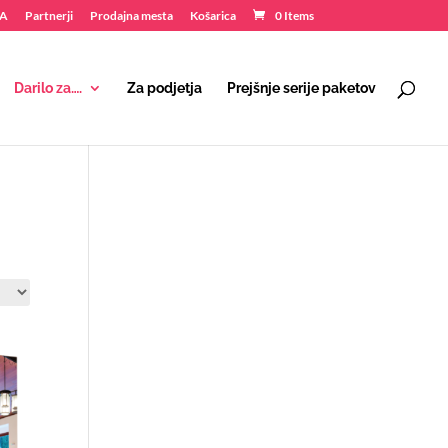
NA
Partnerji
Prodajna mesta
Košarica
0 Items
Darilo za….
Za podjetja
Prejšnje serije paketov