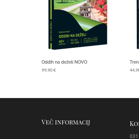
Oddih na deželi NOVO
Tren
99,90
€
44,
Več informacij
Ko
031