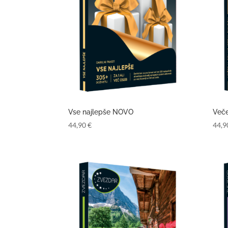
Vse najlepše NOVO
Veče
44,90
€
44,