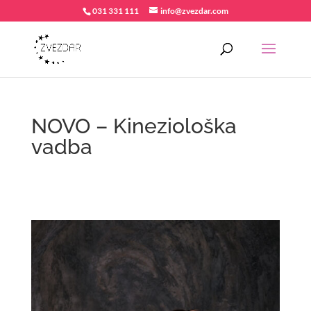
031 331 111
info@zvezdar.com
NOVO – Kineziološka
vadba