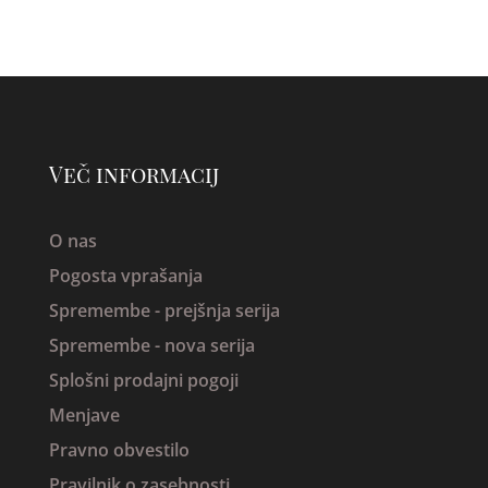
Več informacij
O nas
Pogosta vprašanja
Spremembe -
prejšnja serija
Spremembe - nova serija
Splošni prodajni pogoji
Menjave
Pravno obvestilo
Pravilnik o zasebnosti