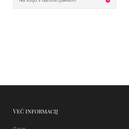
Na voljo v darilnih paketih:
Več informacij
O nas