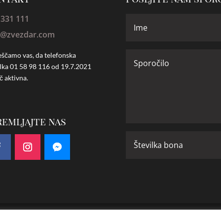
 331 111
o@zvezdar.com
ščamo vas, da telefonska
ilka
01 58 98 116 od 19.7.2021
č aktivna.
remljajte nas