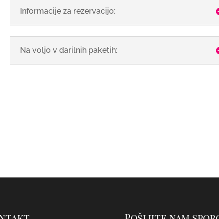
Informacije za rezervacijo:
Na voljo v darilnih paketih:
ntakt
Pošljite nam spor