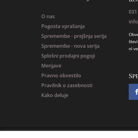
031
O nas
inf
Pogosta vprašanja
Obve
Spremembe -
prejšnja serija
štev
Spremembe - nova serija
ni ve
Splošni prodajni pogoji
Menjave
Sp
Pravno obvestilo
Pravilnik o zasebnosti
Kako deluje