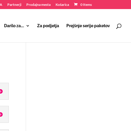
NA
Partnerji
Prodajna mesta
Košarica
0 Items
Darilo za….
Za podjetja
Prejšnje serije paketov