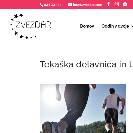
031 331 111
info@zvezdar.com
Domov
Oddih v dvoje
Tekaška delavnica in 