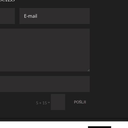
=
POŠLJI
5 + 15