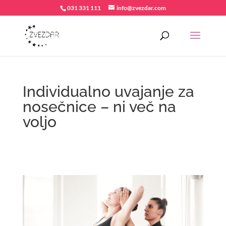
031 331 111
info@zvezdar.com
Individualno uvajanje za
nosečnice – ni več na
voljo