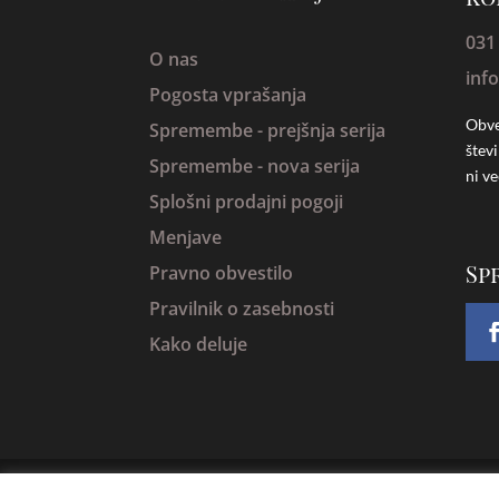
031
O nas
inf
Pogosta vprašanja
Obve
Spremembe -
prejšnja serija
štev
Spremembe - nova serija
ni ve
Splošni prodajni pogoji
Menjave
Sp
Pravno obvestilo
Pravilnik o zasebnosti
Kako deluje