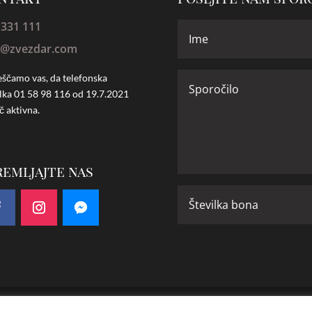
 331 111
o@zvezdar.com
ščamo vas, da telefonska
ilka
01 58 98 116 od 19.7.2021
č aktivna.
remljajte nas