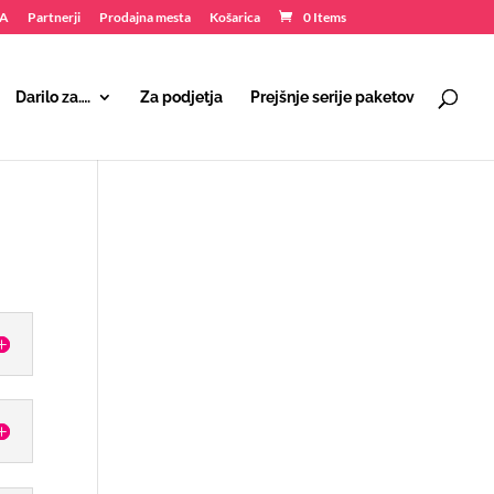
NA
Partnerji
Prodajna mesta
Košarica
0 Items
Darilo za….
Za podjetja
Prejšnje serije paketov