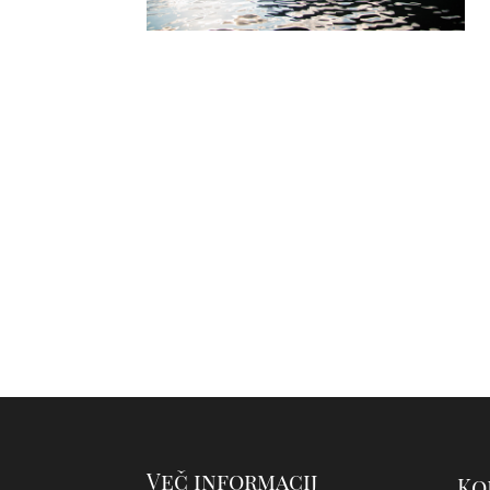
Več informacij
Ko