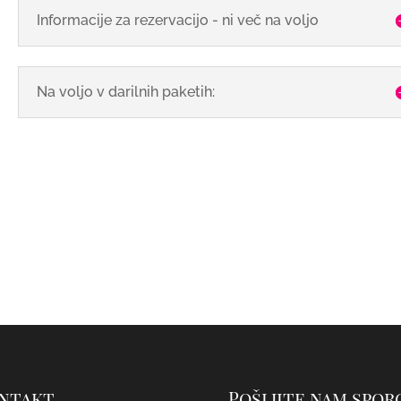
Informacije za rezervacijo - ni več na voljo
Na voljo v darilnih paketih:
ntakt
Pošljite nam spor