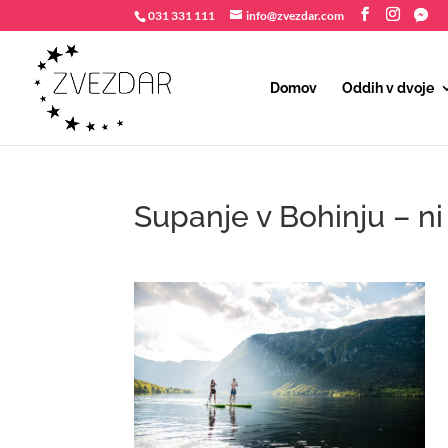
031 331 111
info@zvezdar.com
Domov
Oddih v dvoje
Supanje v Bohinju – ni