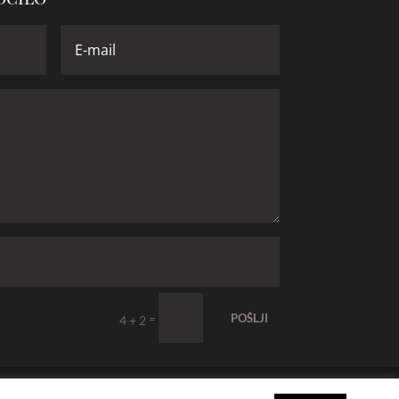
=
POŠLJI
4 + 2