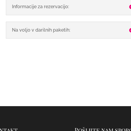
Informacije za rezervacijo:
Na voljo v darilnih paketih:
ntakt
Pošljite nam spor