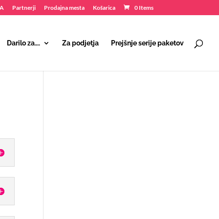
NA
Partnerji
Prodajna mesta
Košarica
0 Items
Darilo za….
Za podjetja
Prejšnje serije paketov