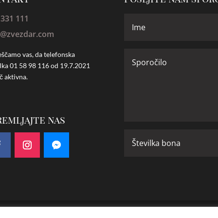
 331 111
o@zvezdar.com
ščamo vas, da telefonska
ilka
01 58 98 116 od 19.7.2021
č aktivna.
remljajte nas