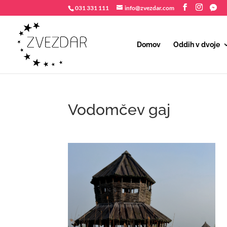
031 331 111
info@zvezdar.com
Domov
Oddih v dvoje
Vodomčev gaj