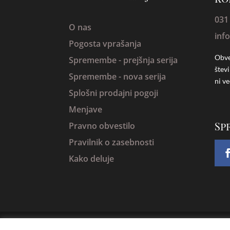
031
O nas
inf
Pogosta vprašanja
Obve
Spremembe -
prejšnja serija
štev
Spremembe - nova serija
ni ve
Splošni prodajni pogoji
Menjave
Sp
Pravno obvestilo
Pravilnik o zasebnosti
Kako deluje