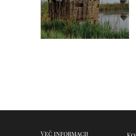
Več informacij
Ko