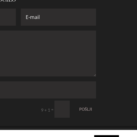
=
POŠLJI
9 + 1