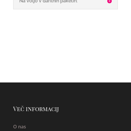
Na voljo v darilnih paketih:
Več informacij
O nas