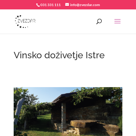
031 331 111
info@zvezdar.com
Vinsko doživetje Istre