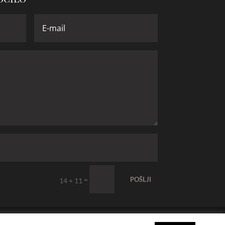
=
POŠLJI
14 + 11