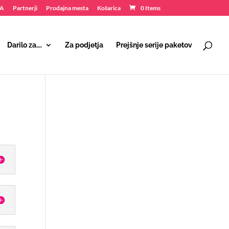
NA
Partnerji
Prodajna mesta
Košarica
0 Items
Darilo za….
Za podjetja
Prejšnje serije paketov