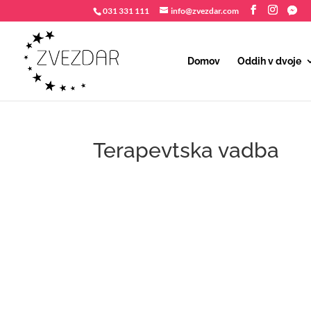
031 331 111
info@zvezdar.com
Domov
Oddih v dvoje
Terapevtska vadba