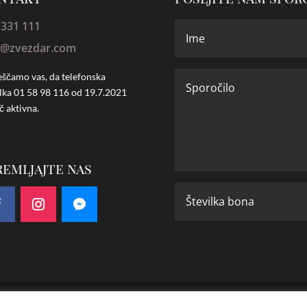
 331 111
o@zvezdar.com
ščamo vas, da telefonska
ilka
01 58 98 116 od 19.7.2021
č aktivna.
remljajte nas