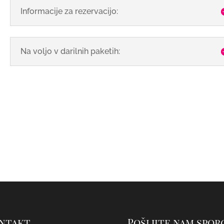
Informacije za rezervacijo:
Na voljo v darilnih paketih:
ntakt
Pošljite nam spor