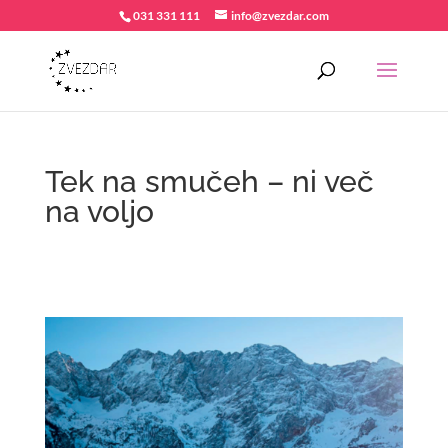
031 331 111
info@zvezdar.com
Tek na smučeh – ni več
na voljo