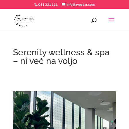
031 331 111
info@zvezdar.com
Serenity wellness & spa
– ni več na voljo