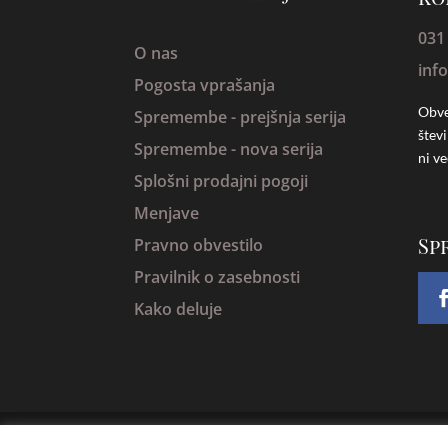
031
O nas
inf
Pogosta vprašanja
Obve
Spremembe -
prejšnja serija
štev
Spremembe - nova serija
ni ve
Splošni prodajni pogoji
Menjave
Sp
Pravno obvestilo
Pravilnik o zasebnosti
Kako deluje