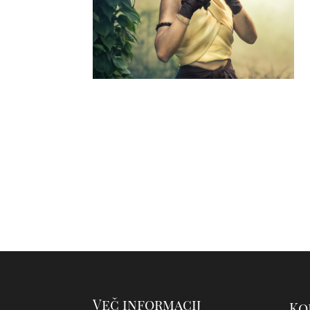
Več informacij
Ko