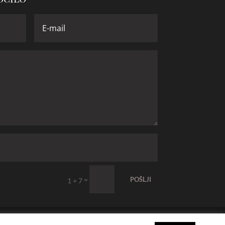
=
POŠLJI
1 + 7