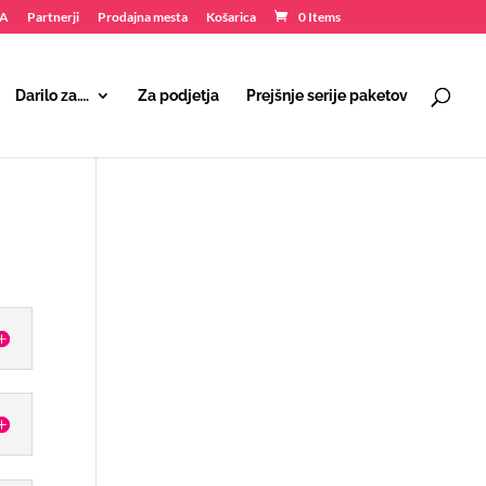
NA
Partnerji
Prodajna mesta
Košarica
0 Items
Darilo za….
Za podjetja
Prejšnje serije paketov