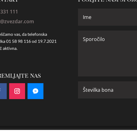
 331 111
o@zvezdar.com
ščamo vas, da telefonska
ilka
01 58 98 116 od 19.7.2021
č aktivna.
remljajte nas