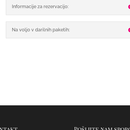
Informacije za rezervacijo:
Na voljo v darilnih paketih:
ntakt
Pošljite nam spor