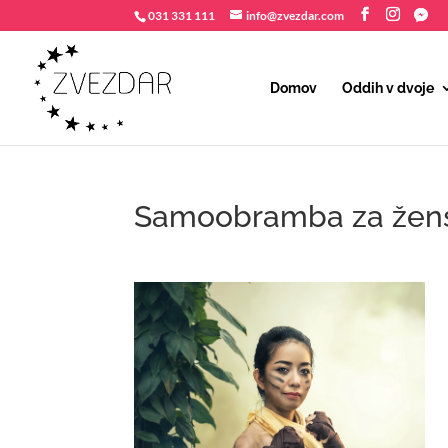
031 331 111
info@zvezdar.com
Domov
Oddih v dvoje
Samoobramba za žen