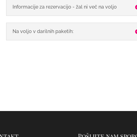
Informacije za rezervacijo - žal ni več na voljo
Na voljo v darilnih paketih:
ntakt
Pošljite nam spor