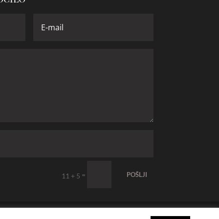
=
POŠLJI
11 + 5