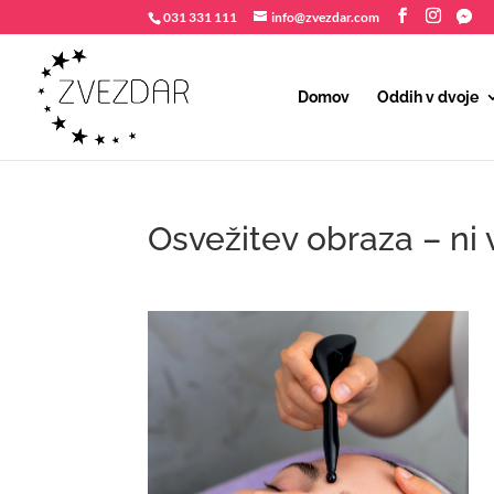
031 331 111
info@zvezdar.com
Domov
Oddih v dvoje
Osvežitev obraza – ni 