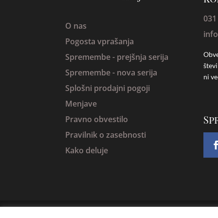
031
O nas
inf
Pogosta vprašanja
Obve
Spremembe -
prejšnja serija
štev
Spremembe - nova serija
ni ve
Splošni prodajni pogoji
Menjave
Sp
Pravno obvestilo
Pravilnik o zasebnosti
Kako deluje