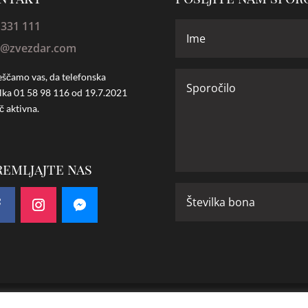
 331 111
o@zvezdar.com
ščamo vas, da telefonska
ilka
01 58 98 116 od 19.7.2021
č aktivna.
remljajte nas