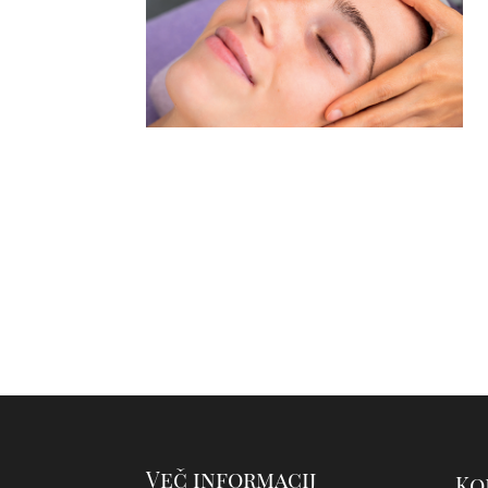
Več informacij
Ko