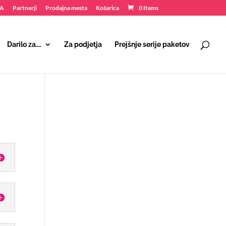
NA
Partnerji
Prodajna mesta
Košarica
0 Items
Darilo za….
Za podjetja
Prejšnje serije paketov