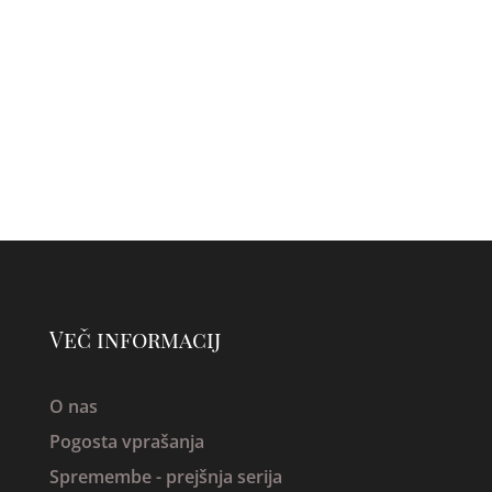
Več informacij
O nas
Pogosta vprašanja
Spremembe -
prejšnja serija