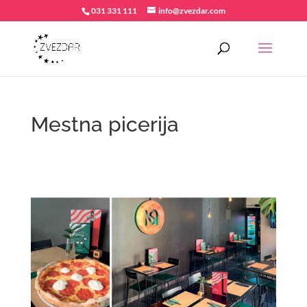
031 331 111
info@zvezdar.com
Mestna picerija