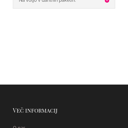
Na voljo v darilnih paketih:
Več informacij
O nas