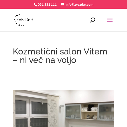
031 331 111
info@zvezdar.com
Kozmetični salon Vitem
– ni več na voljo