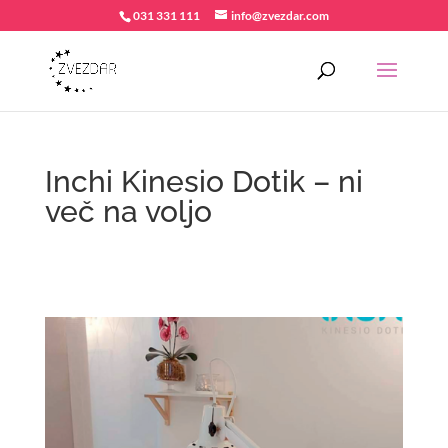
031 331 111
info@zvezdar.com
Inchi Kinesio Dotik – ni
več na voljo