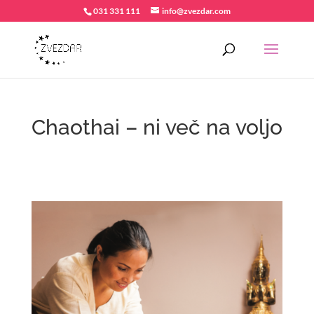
031 331 111
info@zvezdar.com
Chaothai – ni več na voljo