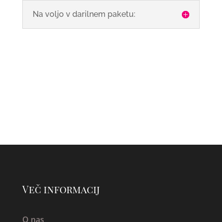
Na voljo v darilnem paketu:
Več informacij
O nas