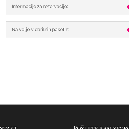
Informacije za rezervacijo:
Na voljo v darilnih paketih:
ntakt
Pošljite nam spor