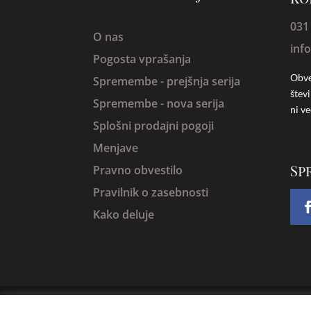
031
O nas
inf
Pogosta vprašanja
Obve
Spremembe -
prejšnja serija
štev
Spremembe - nova serija
ni ve
Splošni prodajni pogoji
Menjave
Sp
Pravno obvestilo
Pravilnik o zasebnosti
Kako deluje