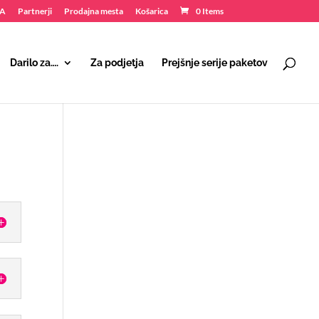
NA
Partnerji
Prodajna mesta
Košarica
0 Items
Darilo za….
Za podjetja
Prejšnje serije paketov