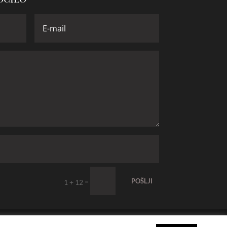
=
POŠLJI
1 + 12