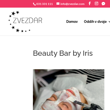
031 331 111
info@zvezdar.com
Domov
Oddih v dvoje
Beauty Bar by Iris