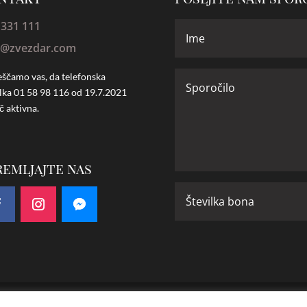
 331 111
o@zvezdar.com
ščamo vas, da telefonska
ilka
01 58 98 116 od 19.7.2021
č aktivna.
remljajte nas