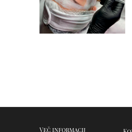
Več informacij
Ko